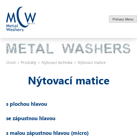
Skip
to
content
Primary Menu
Úvod
>
Produkty
>
Nýtovací technika
>
Nýtovací matice
Nýtovací matice
s plochou hlavou
se zápustnou hlavou
s malou zápustnou hlavou (micro)