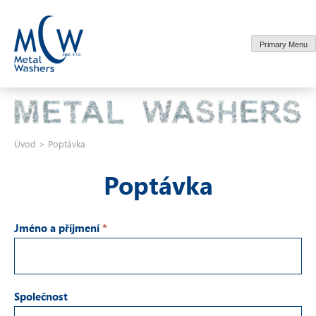
Skip
to
content
Primary Menu
Úvod
>
Poptávka
Poptávka
Jméno a příjmení
*
Společnost