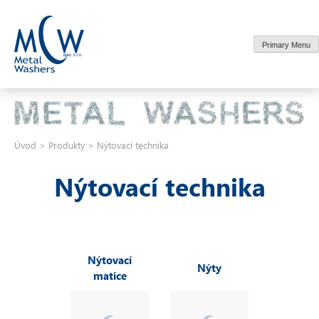
Skip
to
content
Primary Menu
Úvod
>
Produkty
>
Nýtovací technika
Nýtovací technika
Nýtovací
Nýty
matice