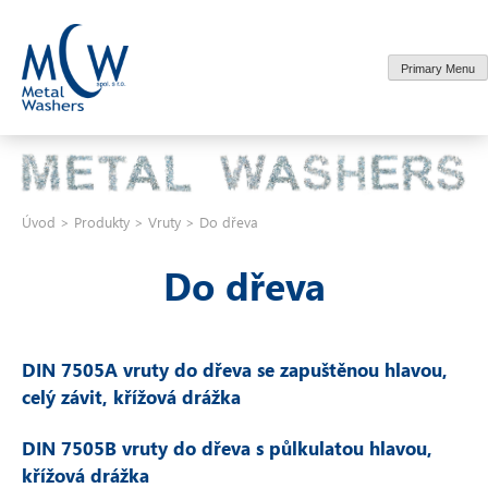
Skip
to
content
Primary Menu
Úvod
>
Produkty
>
Vruty
>
Do dřeva
Do dřeva
DIN 7505A vruty do dřeva se zapuštěnou hlavou,
celý závit, křížová drážka
DIN 7505B vruty do dřeva s půlkulatou hlavou,
křížová drážka