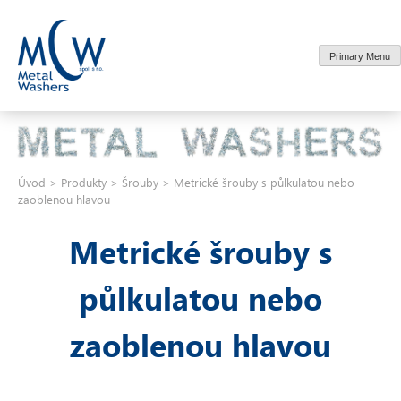
Skip
to
content
Primary Menu
Úvod
>
Produkty
>
Šrouby
>
Metrické šrouby s půlkulatou nebo
zaoblenou hlavou
Metrické šrouby s
půlkulatou nebo
zaoblenou hlavou