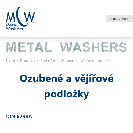
Skip
to
content
Primary Menu
Úvod
>
Produkty
>
Podložky
>
Ozubené a vějířové podložky
Ozubené a vějířové
podložky
DIN 6798A