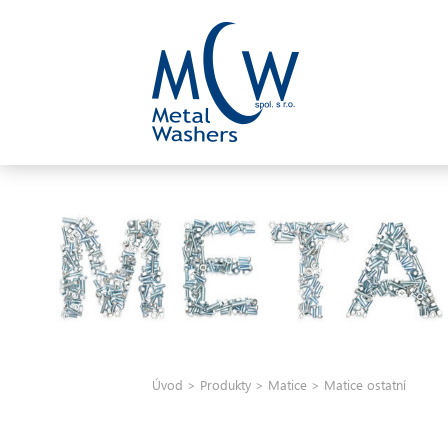
Skip
to
content
Úvod
>
Produkty
>
Matice
>
Matice ostatní